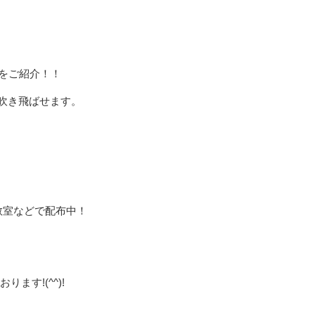
をご紹介！！
吹き飛ばせます。
教室などで配布中！
す!(^^)!