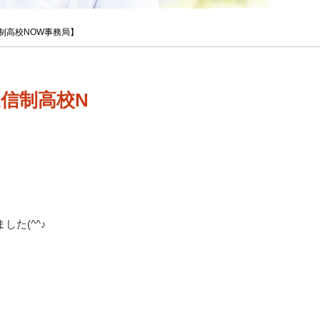
信制高校NOW事務局】
通信制高校N
した(^^♪